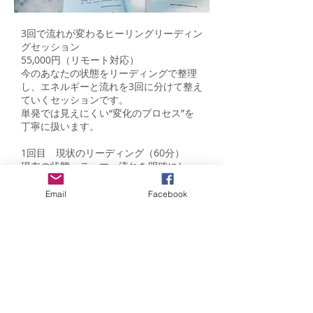
3回で流れが変わるヒーリングリーディン
グセッション
55,000円（リモート対応）
今のあなたの状態をリーディングで整理
し、エネルギーと流れを3回に分けて整え
ていくセッションです。
単発では見えにくい“変化のプロセス”を
丁寧に扱います。
1回目 現状のリーディング（60分）
現在の状態・テーマ・流れを明確にし、
全体像を整理します
2回目 ヒーリングと調整（30分）
Email
Facebook
エネルギーの滞りや思考の偏りを整え、
流れを動かしていきます
3回目 統合と方向性整理（60分）
変化後の状態を確認し、これからの方向
性を現実レベルで整理します
費用
3回コース：55,000円（事前お振込